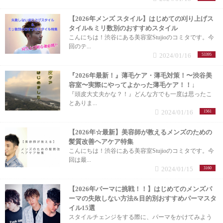
メンズカットショート (1記事)
【2026年メンズ スタイル】はじめての刈り上げス
タイル&ミリ数別のおすすめスタイル
こんにちは！渋谷にある美容室Stujioのコミタです。今
メンズカットベリーショート (4記事)
回のテ...
2024/01/16
53395
カラー (12記事)
『2026年最新！』薄毛ケア・薄毛対策！〜渋谷美
容室〜実際にやってよかった薄毛ケア！！↓
白髪染め (7記事)
『頭皮大丈夫かな？！』どんな方でも一度は思ったこ
とありま...
2024/01/16
1561
ブリーチ (1記事)
【2026年☆最新】美容師が教えるメンズのための
縮毛矯正 (2記事)
髪質改善ヘアケア特集
こんにちは！渋谷にある美容室Stujioのコミタです。今
回は最...
パーマ (1記事)
2024/01/15
3160
【2026年パーマに挑戦！！】はじめてのメンズパ
髪質改善 (11記事)
ーマの失敗しない方法&目的別おすすめパーマスタ
イル15選
トリートメント (5記事)
スタイルチェンジをする際に、パーマをかけてみよう