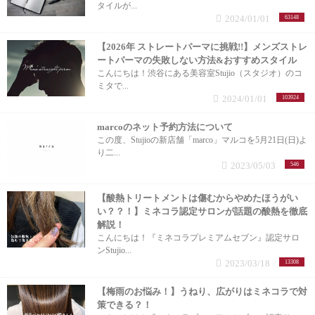
タイルが...
2024/01/01
63148
【2026年 ストレートパーマに挑戦!!】メンズストレ
ートパーマの失敗しない方法&おすすめスタイル
こんにちは！渋谷にある美容室Stujio（スタジオ）のコ
ミタで...
2024/01/01
103924
marcoのネット予約方法について
この度、Stujioの新店舗「marco」マルコを5月21日(日)よ
り二...
2023/05/03
546
【酸熱トリートメントは傷むからやめたほうがい
い？？！】ミネコラ認定サロンが話題の酸熱を徹底
解説！
こんにちは！『ミネコラプレミアムセブン』認定サロ
ンStujio...
2023/03/18
13308
【梅雨のお悩み！】うねり、広がりはミネコラで対
策できる？！