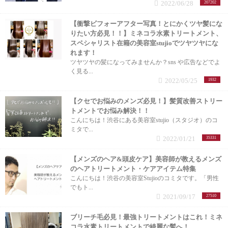
2022/06/28
207202
【衝撃ビフォーアフター写真！とにかくツヤ髪にな
りたい方必見！！】ミネコラ水素トリートメント、
スペシャリスト在籍の美容室stujioでツヤツヤにな
れます！
ツヤツヤの髪になってみませんか？sns や広告などでよ
く見る...
2022/05/25
1932
【クセでお悩みのメンズ必見！】髪質改善ストリー
トメントでお悩み解決！！
こんにちは！渋谷にある美容室stujio（スタジオ）のコ
ミタで...
2022/01/21
35331
【メンズのヘア&頭皮ケア】美容師が教えるメンズ
のヘアトリートメント・ケアアイテム特集
こんにちは！渋谷の美容室Stujioのコミタです。「男性
でもト...
2021/09/17
27510
ブリーチ毛必見！最強トリートメントはこれ！ミネ
コラ水素トリートメントで綺麗な髪へ！