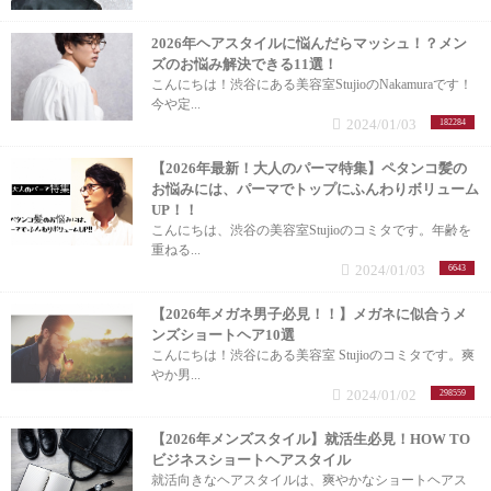
2026年ヘアスタイルに悩んだらマッシュ！？メン
ズのお悩み解決できる11選！
こんにちは！渋谷にある美容室StujioのNakamuraです！
今や定...
2024/01/03
182284
【2026年最新！大人のパーマ特集】ペタンコ髪の
お悩みには、パーマでトップにふんわりボリューム
UP！！
こんにちは、渋谷の美容室Stujioのコミタです。年齢を
重ねる...
2024/01/03
6643
【2026年メガネ男子必見！！】メガネに似合うメ
ンズショートヘア10選
こんにちは！渋谷にある美容室 Stujioのコミタです。爽
やか男...
2024/01/02
298559
【2026年メンズスタイル】就活生必見！HOW TO
ビジネスショートヘアスタイル
就活向きなヘアスタイルは、爽やかなショートヘアス