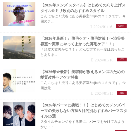
【2026年メンズ スタイル】はじめての刈り上げス
タイル&ミリ数別のおすすめスタイル
こんにちは！渋谷にある美容室Stujioのコミタです。今
回のテ...
2024/01/16
53395
『2026年最新！』薄毛ケア・薄毛対策！〜渋谷美
容室〜実際にやってよかった薄毛ケア！！↓
『頭皮大丈夫かな？！』どんな方でも一度は思ったこ
とありま...
2024/01/16
1561
【2026年☆最新】美容師が教えるメンズのための
髪質改善ヘアケア特集
こんにちは！渋谷にある美容室Stujioのコミタです。今
回は最...
2024/01/15
3160
【2026年パーマに挑戦！！】はじめてのメンズパ
ーマの失敗しない方法&目的別おすすめパーマスタ
イル15選
スタイルチェンジをする際に、パーマをかけてみよう
かな・・...