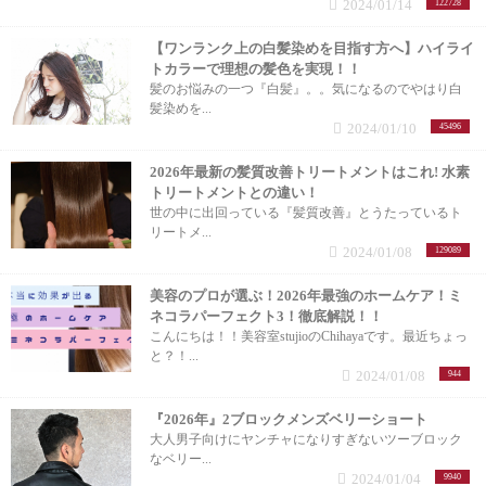
2024/01/14
122728
【ワンランク上の白髪染めを目指す方へ】ハイライ
トカラーで理想の髪色を実現！！
髪のお悩みの一つ『白髪』。。気になるのでやはり白
髪染めを...
2024/01/10
45496
2026年最新の髪質改善トリートメントはこれ! 水素
トリートメントとの違い！
世の中に出回っている『髪質改善』とうたっているト
リートメ...
2024/01/08
129089
美容のプロが選ぶ！2026年最強のホームケア！ミ
ネコラパーフェクト3！徹底解説！！
こんにちは！！美容室stujioのChihayaです。最近ちょっ
と？！...
2024/01/08
944
『2026年』2ブロックメンズベリーショート
大人男子向けにヤンチャになりすぎないツーブロック
なベリー...
2024/01/04
9940