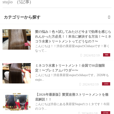
stujio (5記事)
カテゴリーから探す
髪の悩み！色々試してみたけど今まで効果を感じら
ミネコラ (23記事)
れんかった方必見！！本当に解決する方法！〜ミネ
コラ水素トリートメントってどうなの？〜
お知らせ (1記事)
こんにちは！！渋谷の美容室stujioのChihayaです！寒く
なって...
2024/02/19
988
ヘアケア (6記事)
ミネコラ水素トリートメント！全国で30店舗限
定！〜プレミアムパウダー〜
お悩み (4記事)
こんにちは！渋谷美容室stujioのchihayaです。2026年も
stujio...
ヘアアレンジ (4記事)
2024/02/19
1353
【2026年最新版】髪質改善ストリートメントを徹
メンズカット (26記事)
底解説！！
こんにちは渋谷にある美容室Stujioのコミタです！今回
のコラ...
メンズヘアケア (1記事)
2024/01/18
15744