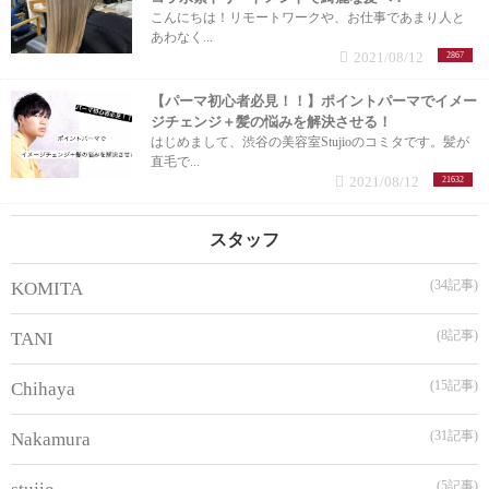
こんにちは！リモートワークや、お仕事であまり人と
あわなく...
2021/08/12
2867
【パーマ初心者必見！！】ポイントパーマでイメー
ジチェンジ＋髪の悩みを解決させる！
はじめまして、渋谷の美容室Stujioのコミタです。髪が
直毛で...
2021/08/12
21632
スタッフ
(34記事)
KOMITA
(8記事)
TANI
(15記事)
Chihaya
(31記事)
Nakamura
(5記事)