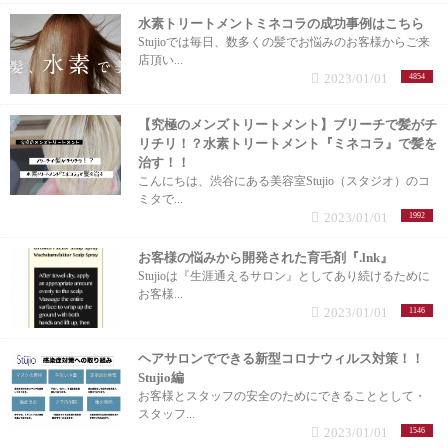
水素トリートメントミネコラの成功事例はこちら
Stujioでは毎日、数多くの髪でお悩みのお客様からご来
店頂い...
2023/01/01
4854
【究極のメンズトリートメント】ブリーチで髪がチ
リチリ！？水素トリートメント『ミネコラ』で髪を
治す！！
こんにちは、渋谷にある美容室Stujio（スタジオ）のコ
ミタで...
2023/01/01
1992
お客様の悩みから開発された育毛剤『.lnk』
Stujioは『生涯通えるサロン』としてあり続けるために
お客様...
2023/01/01
1146
ヘアサロンでできる新型コロナウィルス対策！！
Stujio編
お客様とスタッフの安全のためにできることとして・
スタッフ...
2023/01/01
1546