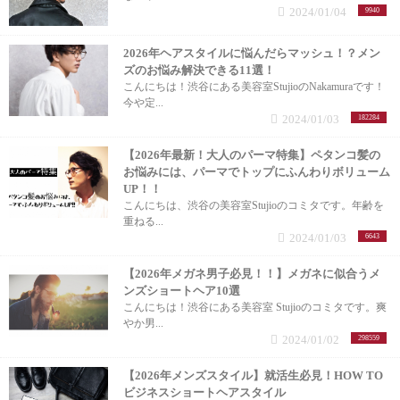
2024/01/04
9940
2026年ヘアスタイルに悩んだらマッシュ！？メン
ズのお悩み解決できる11選！
こんにちは！渋谷にある美容室StujioのNakamuraです！
今や定...
2024/01/03
182284
【2026年最新！大人のパーマ特集】ペタンコ髪の
お悩みには、パーマでトップにふんわりボリューム
UP！！
こんにちは、渋谷の美容室Stujioのコミタです。年齢を
重ねる...
2024/01/03
6643
【2026年メガネ男子必見！！】メガネに似合うメ
ンズショートヘア10選
こんにちは！渋谷にある美容室 Stujioのコミタです。爽
やか男...
2024/01/02
298559
【2026年メンズスタイル】就活生必見！HOW TO
ビジネスショートヘアスタイル