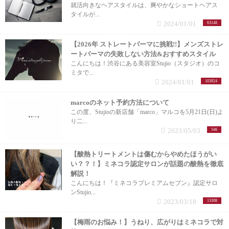
就活向きなヘアスタイルは、爽やかなショートヘアス
タイルが...
2024/01/01
63148
【2026年 ストレートパーマに挑戦!!】メンズストレ
ートパーマの失敗しない方法&おすすめスタイル
こんにちは！渋谷にある美容室Stujio（スタジオ）のコ
ミタで...
2024/01/01
103924
marcoのネット予約方法について
この度、Stujioの新店舗「marco」マルコを5月21日(日)よ
り二...
2023/05/03
546
【酸熱トリートメントは傷むからやめたほうがい
い？？！】ミネコラ認定サロンが話題の酸熱を徹底
解説！
こんにちは！『ミネコラプレミアムセブン』認定サロ
ンStujio...
2023/03/18
13308
【梅雨のお悩み！】うねり、広がりはミネコラで対