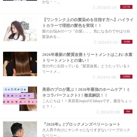
かな・・...
2024/01/14
122728
【ワンランク上の白髪染めを目指す方へ】ハイライ
トカラーで理想の髪色を実現！！
髪のお悩みの一つ『白髪』。。気になるのでやはり白
髪染めを...
2024/01/10
45496
2026年最新の髪質改善トリートメントはこれ! 水素
トリートメントとの違い！
世の中に出回っている『髪質改善』とうたっているト
リートメ...
2024/01/08
129089
美容のプロが選ぶ！2026年最強のホームケア！ミ
ネコラパーフェクト3！徹底解説！！
こんにちは！！美容室stujioのChihayaです。最近ちょっ
と？！...
2024/01/08
944
『2026年』2ブロックメンズベリーショート
大人男子向けにヤンチャになりすぎないツーブロック
なベリー...