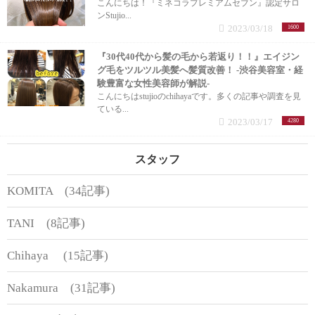
こんにちは！『ミネコラプレミアムセブン』認定サロ
ンStujio...
2023/03/18
1600
『30代40代から髪の毛から若返り！！』エイジン
グ毛をツルツル美髪へ髪質改善！ -渋谷美容室・経
験豊富な女性美容師が解説-
こんにちはstujioのchihayaです。多くの記事や調査を見
ている...
2023/03/17
4280
スタッフ
KOMITA (34記事)
TANI (8記事)
Chihaya (15記事)
Nakamura (31記事)