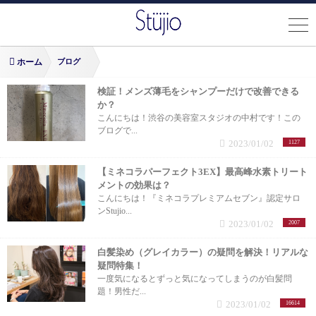
ホーム
ブログ
検証！メンズ薄毛をシャンプーだけで改善できる
か？
こんにちは！渋谷の美容室スタジオの中村です！この
ブログで...
2023/01/02
1127
【ミネコラパーフェクト3EX】最高峰水素トリート
メントの効果は？
こんにちは！『ミネコラプレミアムセブン』認定サロ
ンStujio...
2023/01/02
2007
白髪染め（グレイカラー）の疑問を解決！リアルな
疑問特集！
一度気になるとずっと気になってしまうのが白髪問
題！男性だ...
2023/01/02
16614