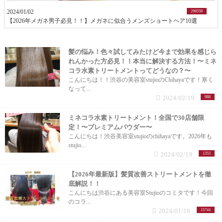
2024/01/02
メンズカットショート (1記事)
298559
【2026年メガネ男子必見！！】メガネに似合うメンズショートヘア10選
メンズカットベリーショート (4記事)
髪の悩み！色々試してみたけど今まで効果を感じら
れんかった方必見！！本当に解決する方法！〜ミネ
カラー (12記事)
コラ水素トリートメントってどうなの？〜
こんにちは！！渋谷の美容室stujioのChihayaです！寒く
白髪染め (7記事)
なって...
2024/02/19
988
ブリーチ (1記事)
ミネコラ水素トリートメント！全国で30店舗限
定！〜プレミアムパウダー〜
縮毛矯正 (2記事)
こんにちは！渋谷美容室stujioのchihayaです。2026年も
stujio...
2024/02/19
1353
パーマ (1記事)
【2026年最新版】髪質改善ストリートメントを徹
底解説！！
髪質改善 (11記事)
こんにちは渋谷にある美容室Stujioのコミタです！今回
のコラ...
トリートメント (5記事)
2024/01/18
15744