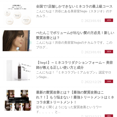
全国で7店舗しかできないミネコラの最上級コース
こんにちは！渋谷にある美容室Stujio（スタジオ）のナ
カムラ...
2023/01/01
1059
ぺたんこでボリュームが出ない髪の方必見！新しい
髪質改善とは？
こんにちは！渋谷の美容室Stujioのナカムラです。この
ブログ...
2023/01/01
3859
【Step1】～ミネコラリダクションフォーム～ 美容
師が教える正しい使い方と成分
こんにちは！『ミネコラプレミアムセブン』認定サロ
ンStujio...
2022/12/29
1444
最新の髪質改善とは？【最強の髪質改善はこ
れ？！】もう悩まない！最強トリートメントはミネ
コラ水素トリートメント！
近年よく聞くようになった髪質改善というワー
ド、、、、、と...
2022/12/13
1861