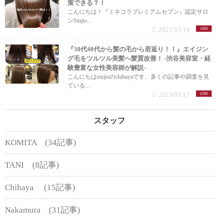
策できる？！
こんにちは！『ミネコラプレミアムセブン』認定サロ
ンStujio...
2023/03/18
1600
『30代40代から髪の毛から若返り！！』エイジン
グ毛をツルツル美髪へ髪質改善！ -渋谷美容室・経
験豊富な女性美容師が解説-
こんにちはstujioのchihayaです。多くの記事や調査を見
ている...
2023/03/17
4280
スタッフ
KOMITA (34記事)
TANI (8記事)
Chihaya (15記事)
Nakamura (31記事)