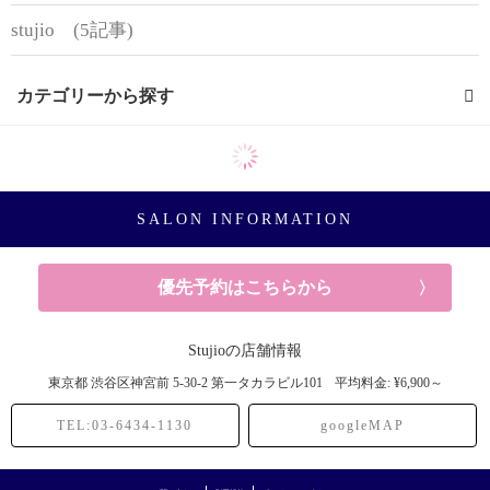
stujio (5記事)
カテゴリーから探す
ミネコラ (23記事)
お知らせ (1記事)
SALON INFORMATION
ヘアケア (6記事)
優先予約はこちらから
お悩み (4記事)
Stujioの店舗情報
ヘアアレンジ (4記事)
東京都
渋谷区神宮前
5-30-2 第一タカラビル101
平均料金: ¥6,900～
TEL:03-6434-1130
googleMAP
メンズカット (26記事)