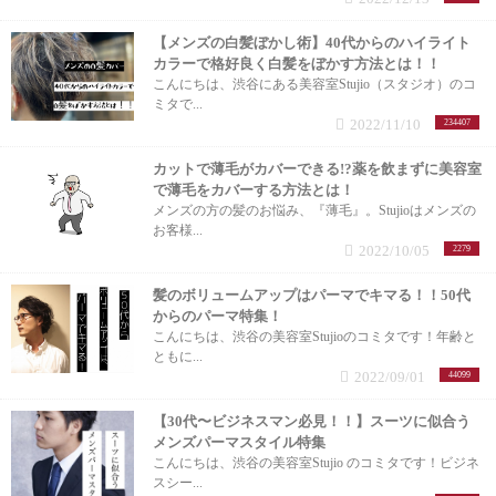
【メンズの白髪ぼかし術】40代からのハイライト
カラーで格好良く白髪をぼかす方法とは！！
こんにちは、渋谷にある美容室Stujio（スタジオ）のコ
ミタで...
2022/11/10
234407
カットで薄毛がカバーできる!?薬を飲まずに美容室
で薄毛をカバーする方法とは！
メンズの方の髪のお悩み、『薄毛』。Stujioはメンズの
お客様...
2022/10/05
2279
髪のボリュームアップはパーマでキマる！！50代
からのパーマ特集！
こんにちは、渋谷の美容室Stujioのコミタです！年齢と
ともに...
2022/09/01
44099
【30代〜ビジネスマン必見！！】スーツに似合う
メンズパーマスタイル特集
こんにちは、渋谷の美容室Stujio のコミタです！ビジネ
スシー...