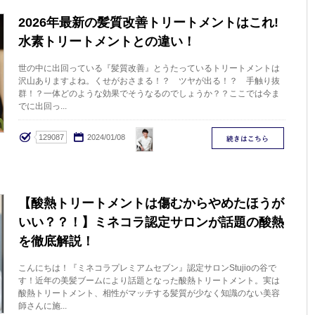
2026年最新の髪質改善トリートメントはこれ!
水素トリートメントとの違い！
世の中に出回っている『髪質改善』とうたっているトリートメントは
沢山ありますよね。くせがおさまる！？ ツヤが出る！？ 手触り抜
群！？一体どのような効果でそうなるのでしょうか？？ここでは今ま
でに出回っ...
Nakamura
129087
2024/01/08
【酸熱トリートメントは傷むからやめたほうが
いい？？！】ミネコラ認定サロンが話題の酸熱
を徹底解説！
こんにちは！『ミネコラプレミアムセブン』認定サロンStujioの谷で
す！近年の美髪ブームにより話題となった酸熱トリートメント。実は
酸熱トリートメント、相性がマッチする髪質が少なく知識のない美容
師さんに施...