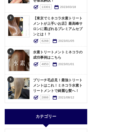
を徹底解説！
13301
2023/03/18
3
【東京でミネコラ水素トリート
メントが上手いお店】最高峰サ
ロンに選ばれるプレミアムセブ
ンとは！？
6268
2023/01/05
4
水素トリートメントミネコラの
成功事例はこちら
4853
2023/01/01
5
ブリーチ毛必見！最強トリート
メントはこれ！ミネコラ水素ト
リートメントで綺麗な髪へ！
2866
2021/08/12
カテゴリー