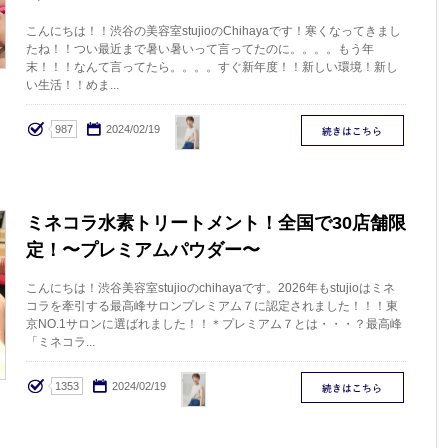
こんにちは！！渋谷の美容室stujioのChihayaです！寒くなってきまし
たね！！つい最近まで暑い暑いって言ってたのに。。。。もう年
末！！！なんて言ってたら。。。。すぐ新年度！！新しい環境！新し
い生活！！めま...
Chihaya
987
2024/02/19
ミネコラ水素トリートメント！全国で30店舗限
定！〜プレミアムパウダー〜
こんにちは！渋谷美容室stujioのchihayaです。2026年もstujioはミネ
コラを牽引する最高峰サロンプレミアム７に認定されました！！！東
京NO.1サロンに選ばれました！！＊プレミアム７とは・・・？最高峰
「ミネコラ...
Chihaya
1353
2024/02/19