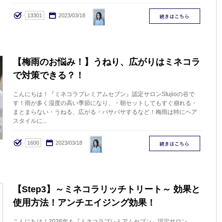
TANI
13301
2023/03/18
【梅雨のお悩み！】うねり、広がりはミネコラ
で対策できる？！
こんにちは！『ミネコラプレミアムセブン』認定サロンStujioの谷で
す！雨が多く湿度の高い季節になり、・朝セットしてもすぐ崩れる・
まとまらない・うねる、広がる・バサバサするなど！梅雨は特にヘア
スタイルに...
TANI
1600
2023/03/18
【Step3】～ミネコラリッチトリート～ 効果と
使用方法！アンチエイジング効果！
こんにちは！2026年も『ミネコラプレミアムセブン』認定サロン