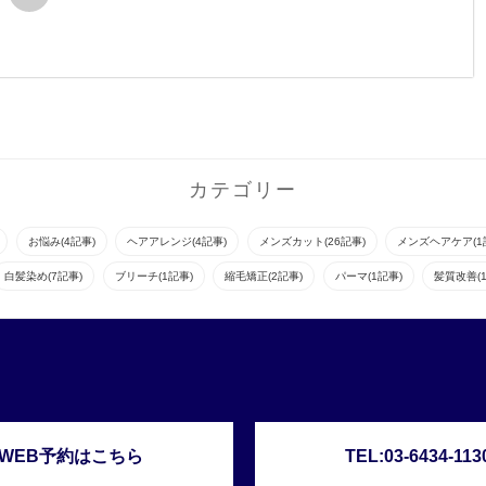
カテゴリー
お悩み(4記事)
ヘアアレンジ(4記事)
メンズカット(26記事)
メンズヘアケア(1
白髪染め(7記事)
ブリーチ(1記事)
縮毛矯正(2記事)
パーマ(1記事)
髪質改善(1
WEB予約はこちら
TEL:03-6434-113