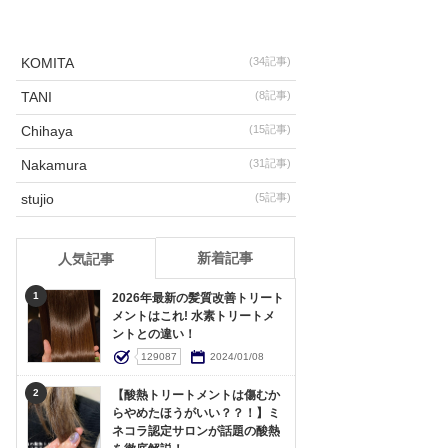
KOMITA
(34記事)
TANI
(8記事)
Chihaya
(15記事)
Nakamura
(31記事)
stujio
(5記事)
新着記事
人気記事
1
2026年最新の髪質改善トリート
メントはこれ! 水素トリートメ
ントとの違い！
129087
2024/01/08
2
【酸熱トリートメントは傷むか
らやめたほうがいい？？！】ミ
ネコラ認定サロンが話題の酸熱