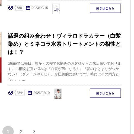
stujio
788
2023/02/15
話題の組み合わせ！ヴィラロドラカラー（白髪
染め）とミネコラ水素トリートメントの相性と
は！？
Stujioでは毎日、数多くの髪でお悩みのお客様からご来店頂いておりま
す。ご相談を頂く悩みは『白髪が気になる！』『髪のまとまりがつか
ない！（ダメージやくせ）』が圧倒的に多いです。時にはその両方と
も。。。...
Nakamura
2244
2023/02/10
1
2
3