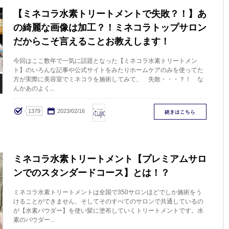
【ミネコラ水素トリートメントで失敗？！】あ
の綺麗な画像は加工？！ミネコラトップサロン
だからこそ言えることお教えします！
今回はここ数年で一気に話題となった【ミネコラ水素トリートメン
ト】のいろんな記事や公式サイトをみたりホームケアのみを使ってた
方が実際に美容室でミネコラを施術してみて、 失敗・・・？！ な
んかあのよく...
stujio
1379
2023/02/16
ミネコラ水素トリートメント【プレミアムサロ
ンでのスタンダードコース】とは！？
ミネコラ水素トリートメントは全国で350サロンほどでしか施術をう
けることができません、そしてそのすべてのサロンで共通しているの
が【水素パウダー】を使い髪に塗布していくトリートメントです。水
素のパウダー...