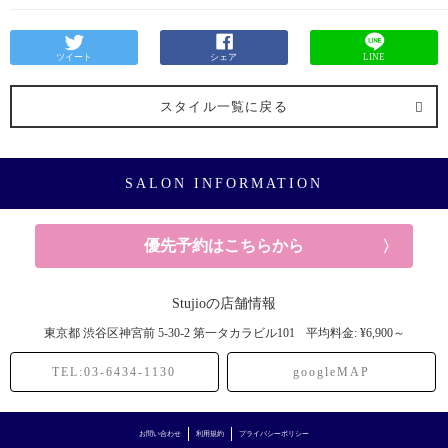
ツイート
シェア
LINE
スタイル一覧に戻る
SALON INFORMATION
優先予約はこちらから
Stujioの店舗情報
東京都
渋谷区神宮前
5-30-2 第一タカラビル101
平均料金: ¥6,900～
TEL:03-6434-1130
googleMAP
お問い合わせ
利用規約
プライバシーポリシー