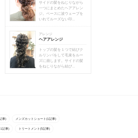
サイドの髪をねじりながら
一つにまとめたヘアアレン
ジ。ベースに波ウェーブを
いれてルーズない印...
アレンジ
ヘアアレンジ
トップの髪を１つで結びク
ルリンパをして毛束をルー
ズに崩します。サイドの髪
をねじりながら結び...
記事)
メンズカットショート(1記事)
1記事)
トリートメント(5記事)