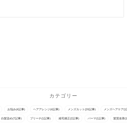
ハイトーンのカラーに
ハイトーンのカラーに
ゆるめパーマの柔らか
ゆるめパーマの柔らか
いスタイルです！顔周
いスタイルです！顔周
りに適度に重みを持た
りに適度に重みを持た
せることでボーイッシ
せることでボーイッシ
ュになりすぎない＾＾
ュになりすぎない＾＾
ジェンダーレ...
ジェンダーレ...
カテゴリー
お悩み(4記事)
ヘアアレンジ(4記事)
メンズカット(26記事)
メンズヘアケア(1
白髪染め(7記事)
ブリーチ(1記事)
縮毛矯正(2記事)
パーマ(1記事)
髪質改善(1