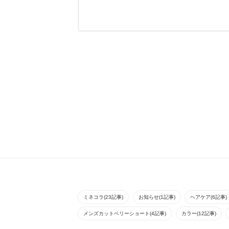
サイドから襟足をすっ
ローレイヤーをベース
きり刈り上げたツーブ
に大きめカールをいれ
ロックスタイルトップ
て、流れる前髪が大人
は動きがでるようにパ
キレイなスタイル。
ーマをかけて
ミネコラ(23記事)
お知らせ(1記事)
ヘアケア(6記事)
メンズカットベリーショート(4記事)
カラー(12記事)