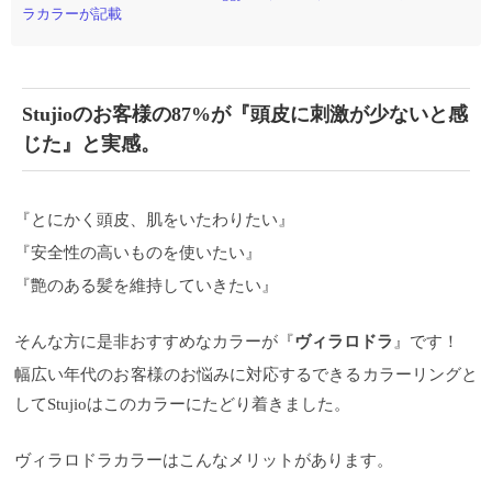
る） 参照：厚生労働省コロナ 対策ホームページ
設備
ラカラーが記載
の徹底消毒 お客様の肌を考えてアルコールと次亜
塩素酸水の二つを用意しています。 スタッフの体調
管理の徹底 毎朝の検温をしております。 ３７．２度
以上の体温が計測された場合は出勤停止とします。
お飲み物に関して サロンからのお飲み物の提供は控
Stujioのお客様の87%が『頭皮に刺激が少ないと感
えさせていただきます。 必要な方は事前にお買い求
じた』と実感。
めくださいm(__)m スタッフ・お客様のマスクについ
て スタッフは常時マスクをしての営業になります。
お客様にもマスクの着用をお願いしております。
（替えのマスクのご用意がない場合は、こちらでご
『とにかく頭皮、肌をいたわりたい』
用意させていただきます。）
換気のできるエアコン
お客様に安心してstujioに来ていただくと同時に、快
『安全性の高いものを使いたい』
適に過ごしていただきたい思いからストリーマ技術
『艶のある髪を維持していきたい』
のメカニズムおよび変異株の不活化効果を実証した
エアコンの導入に至りました。
https://www.youtube.com/watch?v=YZSlAEQz4Co 新
そんな方に是非おすすめなカラーが『
ヴィラロドラ
』です！
型コロナウイルス変異株を不活化 コロナウイルス以
外も数々のウイルスにも効果が認められています。
幅広い年代のお客様のお悩みに対応するできるカラーリングと
してStujioはこのカラーにたどり着きました。
ヴィラロドラカラーはこんなメリットがあります。