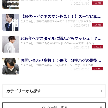
2022/11/10
234099
【30代〜ビジネスマン必見！！】スーツに似合うメンズパーマスタイル特集
こんにちは、渋谷の美容室Stujio のコミタです！ビジネスシー...
2022/06/28
207098
2026年ヘアスタイルに悩んだらマッシュ！？メンズのお悩み解決できる11選！
こんにちは！渋谷にある美容室StujioのNakamuraです！今や定...
2024/01/03
182275
お問い合わせ多数！！40代 M字ハゲの髪型はこれ！
こんにちは！渋谷の美容院 Stujioのナカムラです。最近のサ...
2023/01/06
157963
カテゴリーから探す
ミネコラ (3記事)
ブログ一覧に戻る