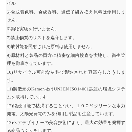
イル
5)合成着色料、合成香料、遺伝子組み換え原料は使用しま
せん。
6)動物実験を行いません。
7)禁止物質のリストを遵守します。
8)放射能を照射された原料は使用しません。
9)原材料と製品の両方に精密な細菌検査を実地し、衛生管
理を徹底させています。
10)リサイクル可能な材料で製造された容器をしようしま
す。
11)製造元のKemon社はUNI EN ISO14001認証の環境システ
ムを取得しています。
12)継続可能で枯渇することない、１００％クリーンな水力
発電、太陽光発電のみを利用し製品を生産しています。
13)ヘアデザイナーの美容技術により、最大の効果を発揮す
る商品づくりをします。