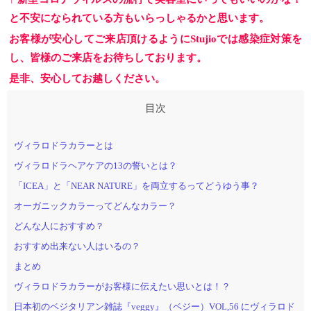
て間隔を開けています。） ・１時間あたりのお客様
の制限 ・座席、手すりの消毒 ・クロス類、器具の消
と不安になられている方もいらっしゃるかと思います。
毒 ・プラズマクラスター空気清浄機の稼働 ・座席ご
お客様が安心してご来店頂けるようにStujioでは感染症対策を
とのゴミ箱、テッシュ、次亜塩素酸水の完備 などを
中心に行っていきます。
※次亜塩素酸水の加湿器に
し、皆様のご来店をお待ちしております。
よる噴射は現在停止しております。 注意点としては
是非、安心してお越しください。
換気を常にしております！暖かい格好でいらしてく
ださい！ （現在新型のエアコン導入により快適な室
温でお過ごしいただけると思います。） お飲み物が
提供できません！長時間メニューの方など必要な場
合は事前にお買い求めください！ 冬場の換気につい
て 厚生労働省の基準に従い効果的な換気をおこない
ヴィラロドラカラーとは
ます
参照：厚生労働省コロナ 対策ホームページ ガイ
ヴィラロドラヘアケアの13の誓いとは？
ドラインに基づき、ドアを少し開けて常時換気をお
こないます。 土日など人が多くなる場合はサロン奥
「ICEA」と「NEAR NATURE」を両立するってどうゆう事？
の小窓を開けてさらに換気を高めます。 ３０分ごと
に５分以上の換気を確実におこないます。 長時間メ
オーガニックカラーってどんなカラー？
ニューで寒い方には膝掛けがございます。 シャンプ
どんな人におすすめ？
ー時には極暖の膝掛け（毛布？？）にて夢のなかへ
加湿器と空気清浄機にてより感染確率を下げます。
おすすめ出来ない人はいるの？
（※次亜塩素酸水の噴射は行なっておりません） 人
まとめ
の密集をしないようにします。 Stujioではお客様の数
を制限して密度を下げて営業しております。 一席を
ヴィラロドラカラーがお客様に伝えたい思いとは！？
減らし、安全性の高い距離を保てるようにしていま
す。 会話についてのこころづかい（近距離を避け
日本初のベジタリアン雑誌『veggy』（ベジー）VOL,56 にヴィラロド