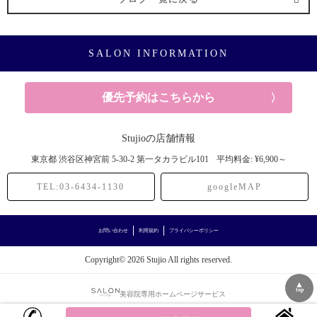
ヘアケア (3記事)
SALON INFORMATION
お悩み (1記事)
メンズカット (11記事)
優先予約はこちらから
メンズカットベリーショート (4記事)
Stujioの店舗情報
東京都
渋谷区神宮前
5-30-2 第一タカラビル101
平均料金: ¥6,900～
カラー (5記事)
TEL:03-6434-1130
googleMAP
白髪染め (3記事)
お問い合わせ
利用規約
プライバシーポリシー
縮毛矯正 (1記事)
Copyright© 2026 Stujio All rights reserved.
髪質改善 (5記事)
▲
top
美容院専用ホームページサービス
トリートメント (4記事)