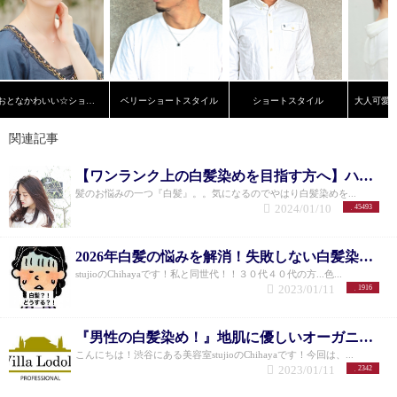
おとなかわいい☆ショートスタイル
ベリーショートスタイル
ショートスタイル
関連記事
【ワンランク上の白髪染めを目指す方へ】ハイライトカラーで理想の髪色を実現！！
髪のお悩みの一つ『白髪』。。気になるのでやはり白髪染めを...
2024/01/10
45493
2026年白髪の悩みを解消！失敗しない白髪染め！
stujioのChihayaです！私と同世代！！３０代４０代の方...色...
2023/01/11
1916
『男性の白髪染め！』地肌に優しいオーガニックカラー！
こんにちは！渋谷にある美容室stujioのChihayaです！今回は、...
2023/01/11
2342