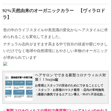
92%天然由来のオーガニックカラー 【ヴィラロド
ラ】
世の中のライフスタイルや美意識の変化からヘアスタイルに求
められることも変化してきました。
ナチュラル志向がますます高まる中で自分の頭皮や髪にやさし
いだけでなく地球や自然環境にもやさしい本物のオーガニック
が求められています
ヘアサロンでできる新型コロナウィルス対
策！！Stujio編
お客様とスタッフの安全のためにできることとして
・スタッフ・お客様のマスク着用 ・店内の常時換気
（最新の換気できるエアコン導入・99.8%不活化効果
を実証） ・スタッフ、お客様の手指消毒 ・感染のリ
スクを高めるサービスの停止（ドリンクの提供な
ど） ・席の間隔を広くあける （椅子を１つ減らし
↑ 新型コロナウィルスの流行で美容室にいってもいいのかな？