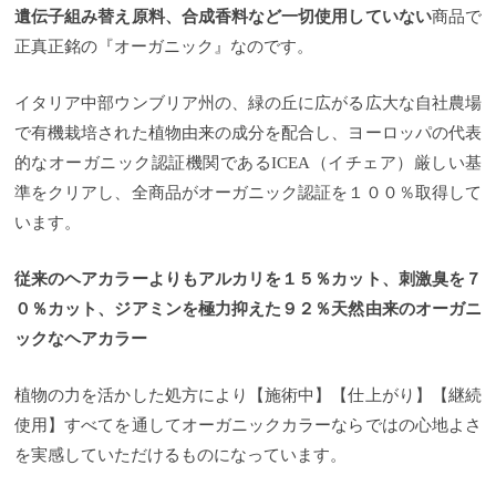
遺伝子組み替え原料、合成香料など一切使用していない
商品で
正真正銘の『オーガニック』なのです。
イタリア中部ウンブリア州の、緑の丘に広がる広大な自社農場
で有機栽培された植物由来の成分を配合し、ヨーロッパの代表
的なオーガニック認証機関であるICEA（イチェア）厳しい基
準をクリアし、全商品がオーガニック認証を１００％取得して
います。
従来のヘアカラーよりもアルカリを１５％カット、刺激臭を７
０％カット、ジアミンを極力抑えた９２％天然由来のオーガニ
ックなヘアカラー
植物の力を活かした処方により【施術中】【仕上がり】【継続
使用】すべてを通してオーガニックカラーならではの心地よさ
を実感していただけるものになっています。