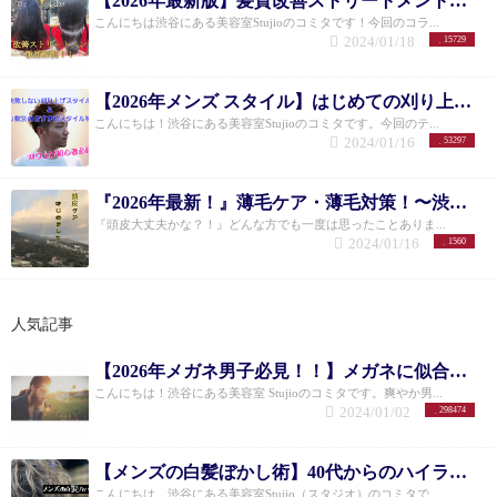
【2026年最新版】髪質改善ストリートメントを徹底解説！！
こんにちは渋谷にある美容室Stujioのコミタです！今回のコラ...
2024/01/18
15729
【2026年メンズ スタイル】はじめての刈り上げスタイル&ミリ数別のおすすめスタイル
こんにちは！渋谷にある美容室Stujioのコミタです。今回のテ...
2024/01/16
53297
『2026年最新！』薄毛ケア・薄毛対策！〜渋谷美容室〜実際にやってよかった薄毛ケア！！↓
『頭皮大丈夫かな？！』どんな方でも一度は思ったことありま...
2024/01/16
1560
人気記事
【2026年メガネ男子必見！！】メガネに似合うメンズショートヘア10選
こんにちは！渋谷にある美容室 Stujioのコミタです。爽やか男...
2024/01/02
298474
【メンズの白髪ぼかし術】40代からのハイライトカラーで格好良く白髪をぼかす方法とは！！
こんにちは、渋谷にある美容室Stujio（スタジオ）のコミタで...