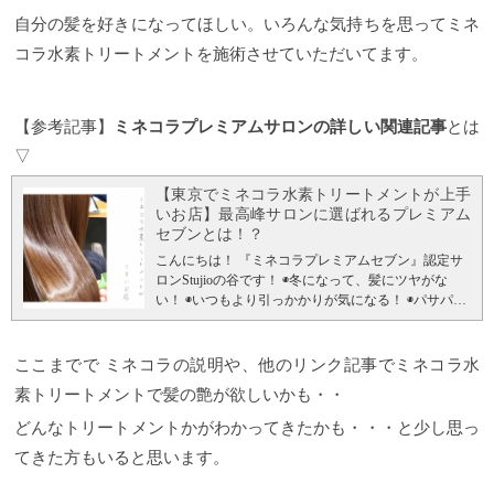
ープされやすくなります。 ４）髪のクセを緩和 髪の
毛のクセの原因は髪一本の内部の『水分バランスの
自分の髪を好きになってほしい。いろんな気持ちを思ってミネ
ばらつき』により髪のクセがひどくなることがあり
コラ水素トリートメントを施術させていただいてます。
ます。ミネコラで水分量が増え潤いが満遍なく入る
とクセの収まりにつながります。 ５）パサつく広が
る髪も収まり良く 仕上がりはさらっとでも一本一本
はしっかりする。水分で潤いに満ちた髪は質量は重
【参考記事】
ミネコラプレミアムサロンの詳しい関連記事
とは
くなります。中学生の頃の髪の質感に近づく感じで
▽
す。 ６）タンパク質変性に強い タンパク変性を復元
するわけではありませんが熱の力を利用して潤いを
【東京でミネコラ水素トリートメントが上手
満たすので『縮毛矯正』『デジタルパーマ』などの
いお店】最高峰サロンに選ばれるプレミアム
高温の施術からも髪を守ります。 ダメージゼロでパ
セブンとは！？
サパサの髪を自分史上最高のツヤ髪に！
こんな方に
特におすすめします！ ・自分の『素髪』で綺麗にし
こんにちは！ 『ミネコラプレミアムセブン』認定サ
ていきたい ・今までのトリートメントでのツヤ感が
ロンStujioの谷です！
◉冬になって、髪にツヤがな
満足できない ・縮毛矯正をすると痛むのが気になる
い！ ◉いつもより引っかかりが気になる！ ◉パサパサ
ミネコラ水素トリートメントのメリットは ・ダメー
する！ ◉乾燥する！
とお悩みの方は多いのではない
ジなしです！（縮毛矯正のように髪内部組織の結合
でしょうか？
そこで今日は、stujioで人気のミネコラ
を変化させない） ・まとまりが出る（パサパサがお
水素トリートメントについてお話ししたいと思いま
ここまでで ミネコラの説明や、他のリンク記事でミネコラ水
さまります） ・程良いハリコシ（髪内部に潤いを感
す。
水素トリートメント『ミネコラ』って？
ミネコ
素トリートメントで髪の艶が欲しいかも・・
じます） ・カラーと同時に施術するとより効果的
ラ水素トリートメントとは、トリートメントでもな
（カラーリングで発生する活性酸素を除去します）
い、縮毛矯正でもない「質感矯正」と名付けられて
どんなトリートメントかがわかってきたかも・・・と少し思っ
・最高のツヤ 本当にCMの様なツヤが髪に出るので一
いる新しいトリートメント！！
傷んだ髪の内部に
てきた方もいると思います。
度お試しいただけると実感いただけます！
は、 悪玉活性酸素(HO)ヒドロキシラジカルが発生し
この機会
に是非お試しください！
ます。
この悪玉活性酸素こそが髪の枝毛や切れ毛、
現在キャンペーン中につき