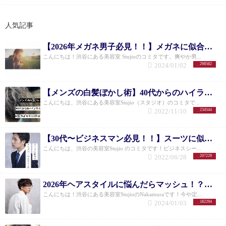
目、2回目〜3回目は３週間前後に入れると効果的！
それ以降は１ヶ月以上効果は持続します。 より良い
人気記事
状態をキープするには、１ヶ月に一度のケアが理想
的です！
Q.どんな髪質でもミネコラは効果がありま
すか？ 髪質は選びませんが、まれに合わない方もい
【2026年メガネ男子必見！！】メガネに似合うメンズショートヘア10選
らっしゃいます。 しかし、ミネコラは1回で最大の効
こんにちは！渋谷にある美容室 Stujioのコミタです。爽やか男...
果まではいきません、初めての方は１ヶ月以内に続
2024/01/02
298582
けて3回を目安に施術して頂くことをおすすめしてい
ます。 3回目ミネコラをした後の髪質を是非体感して
頂けたらと思います。 また、頭皮・お肌に異常を感
【メンズの白髪ぼかし術】40代からのハイライトカラーで格好良く白髪をぼかす方法とは！！
じられた場合は、ご使用をお控えください。
Q.ミネ
こんにちは、渋谷にある美容室Stujio（スタジオ）のコミタで...
コラの水素の主成分を教えてください。 ミネコラの
2022/11/10
234544
水素の主成分はMパウダー（水素化マグネシウム）
を使用しています。 Mパウダーはイスラエルの「恵
の海」からとられたマグネシウムを原料にして、世
【30代〜ビジネスマン必見！！】スーツに似合うメンズパーマスタイル特集
界最高の技術で水素化した、安心・安全ま成分で
こんにちは、渋谷の美容室Stujio のコミタです！ビジネスシー...
す。
Stujioの実際のお客様でのミネコラ施術例
2022/06/28
207229
〈BEFORE/AFTER〉
水分量が少なく全体的にぱさつ
きが目立ちます。ミネコラ後はツルんとまとまり
が！ （プレミアムミネコラ使用 施術時間2時間）
バ
2026年ヘアスタイルに悩んだらマッシュ！？メンズのお悩み解決できる11選！
ッサリとカット！ 短く切ってもミネコラをすること
こんにちは！渋谷にある美容室StujioのNakamuraです！今や定...
でうねりが抑えられ潤いの違いが一目瞭然！ （プレ
2024/01/03
182294
ミアムミネコラ使用 施術時間1.5時間）
縮毛矯正と白
髪染めをされているお客様。ミネコラは月１回とメ
ンテナンスケアをしてくれています。ビフォアも毛