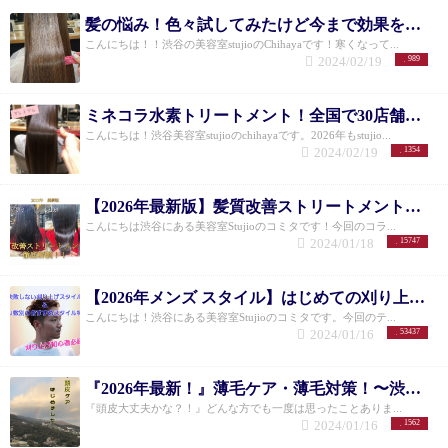
おきに施術し、その後は月一程度での施術でも十分
髪の悩み！色々試してみたけど今まで効果を感じられんかった方必見！！本当に解決する方法！〜ミネコラ水素トリートメントってどうなの？〜
効果は得られます。
Q.ミネコラのホームケアの1番だ
こんにちは！！渋谷の美容室stujioのChihayaです！寒くなって...
けが なくなりました。 使用量を間違ってるんでしょ
2024/02/19
989
うか また、1番だけを買い足すことはできますか？
A.ミネコラは単品購入もできるので、もちろん1番だ
けの購入も可能です。 在庫に限りがありますので、
ミネコラ水素トリートメント！全国で30店舗限定！〜プレミアムパウダー〜
ご連絡ください！
Q.パーマとカラーで肌が荒れたこ
こんにちは！渋谷美容室stujioのchihayaです。2026年もstujio...
とがあります カラーはオーガニックを選択し、 地肌
2024/02/19
1354
に付かないように塗ってもらってますが ミネコラは
地肌にから塗りますか もしくは地肌に付けた方がい
いとかありますか？
A.短い毛や産毛にも効果が出る
【2026年最新版】髪質改善ストリートメントを徹底解説！！
ので、地肌からしっかり塗布した方が効果的です。
こんにちは渋谷にある美容室Stujioのコミタです！今回のコラ...
しかし、お肌が弱い場合は根元を外してギリギリか
2024/01/18
15747
らの塗布もできるので、ご安心ください。
Q.ミネコ
ラ施術後、明日からも自分で同じように 細かくアイ
ロンすれば今みたいに艶々なりますか?
A.ミネコラ施
【2026年メンズ スタイル】はじめての刈り上げスタイル&ミリ数別のおすすめスタイル
術後、ご自身でアイロンをしていただく必要はあり
こんにちは！渋谷にある美容室Stujioのコミタです。今回のテ...
ません。 ご自宅で同じような艶感を求められる場合
2024/01/16
53437
は、ミネコラパーフェクト3をご使用下さい！ STEP1
のリダクションフォームに水素が入っているので、
ドライヤー後、アイロンで仕上げていただければ同
『2026年最新！』薄毛ケア・薄毛対策！〜渋谷美容室〜実際にやってよかった薄毛ケア！！↓
じような艶感が出ます！
ミネコラパーフェクト3を使
『頭皮大丈夫かな？！』どんな方でも一度は思ったことありま...
用せずにご自宅でアイロンをした場合、毛髪内部に
2024/01/16
1562
水素が含まれていないので同じような艶感は出ませ
ん。
Q.ミネコラの持ちはどのくらい？
1回目〜2回