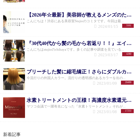
一タカラビル101
するのに柔らかい！柔らかいのに毛がしっかりハリ
が出た感じになります！なにより効果が長続きしま
【2026年☆最新】美容師が教えるメンズのための髪質改善ヘアケア特集
す。とてもいいプレゼントをいただきました。
◉マリ
さん （３０代 美容師） 経験豊富な美容のプロが
こんにちは！渋谷にある美容室Stujioのコミタです。今回は最...
語った正直な感想！！
・美容師をしています！
2024/01/15
3161
はっきり言ってミネコラ水素トリートメントはどん
なトリートメントよりも効果が出ると思います！自
『30代40代から髪の毛から若返り！！』エイジング毛をツルツル美髪へ髪質改善！ -渋谷美容室・経験豊富な女性美容師が解説-
分のお店でもお客様に施術したいのですが実際ミネ
コラ水素トリートメントは契約することが難しくで
こんにちはstujioのchihayaです。多くの記事や調査を見ている...
きないのが残念です！特にコンプリートサロンに認
2023/03/17
4280
定されてるお店は全国でもわずかなので、stujioさん
はとてもおすすめです。
お客様からのQ＆A
Q.ブリー
チを何回もしてて髪が縮れて傷んでます。 カットせ
ブリーチした髪に縮毛矯正！さらにダブルカラー！！
ずにミネコラで元に戻せますか？
A.はい。戻せま
今流行りの外国人カラー。流行りの透明感のあるカラーを出の...
す。 ただ、一度のみの施術で戻ることはありませ
2023/01/09
20499
ん。しっかり定期的にミネコラを続けていただくこ
とが大切です。 日々のご自宅でのケアも、ミネコラ
パーフェクト3をご使用いただくことをおすすめしま
水素トリートメントの王様！高濃度水素還元剤Minecolla-ミネコラ-とは！？
す！
Q.30日以内ってことは3日おきとか 間隔を詰め
マツコ会議で一躍有名になった『水素トリートメント』それが...
た方が効果あるんですか？
A.短期間でされた方が効
2023/01/08
17253
果は高まります！ 実際にstujioに来られているお客様
で、1～2週間周期にミネコラをされているお客様が
いらっしゃいますが、施術前からまるでミネコラを
した後のような艶々の髪を維持されています！ ミネ
新着記事
コラ公式で推奨している通り、最初の3回は2～3週間