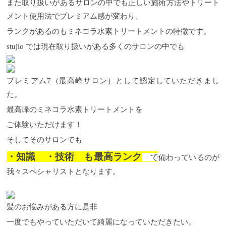
また取り扱いがあるサロンの中でも正しい施術方法やトリート
っしゃるかと思います。 お客様が安心してご来店頂
メント使用法でプレミアム感が変わり、
けるようにStujioでは感染症対策をし、皆様のご来店
をお待ちしております。 是非、安心してお越しくだ
ランクがあるのもミネコラ水素トリートメントの特徴です。
さい。
ミネコラ水素トリートメントの6つの特性と
は！！ そんな高濃度水素還元剤Minecolla-ミネコラ-に
stujio では現在取り扱いがある多くのサロンの中でも
は６つ特性があります。
１）熱を利用して髪を修
復 〜 ミネコラマジック 〜 ミネコラの最大の特
徴は『髪の水分量を増やして潤いある髪になる！』
プレミアム7（最高峰サロン）として認定していただきまし
ということのなのです。 ミネコラを施術した髪の毛
はドライヤーやコテアイロンの熱を利用して髪を修
た。
復する働きがあります。 髪に熱エネルギーが加わる
最高峰のミネコラ水素トリートメントを
と『天然活性水素』を髪の内部の『活性酸素』と結
びつき『水』に変えます。 乾かすたびに『潤う！』
ご体験いただけます！
アイロンのたびに『潤う！』という現象がおこるの
です。 ２）ヘアカラーの退色防止 乾燥した髪は、ヘ
そしてそのサロンでも
アカラーをしてもすぐに退色してしまいます。ミネ
コラをして水分保持力が高まり潤いある髪になると
・知識 ・技術 も最高ランク
で
備わっているのが
色の保持期間も長くなります。また仕上がりの色味
我々スペシャリストとなります。
も深みのある色相になります。 ３）スタイルキープ
ハリコシが無い猫っ毛の髪質の方のお悩みとして、
『スタイリングしてもキープできない』『直ぐに崩
れてしまう』ことがあげられます。ミネコラで施術
髪のお悩みがある方に是非
した髪は水素が多く含まれるので水素結合が強くな
ります。それにより一度かたち付けられたものがキ
一度でもやっていただいて綺麗になっていただきたい。