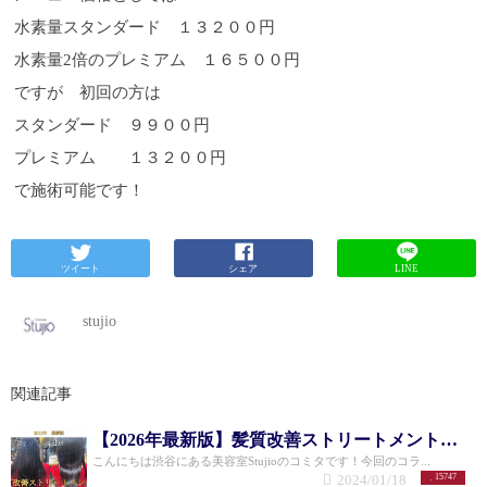
あるかないかです。 ホームケアをして頂くことでよ
いです！！
◉あこさん（２０代後半 モデル） ブリ
水素量スタンダード １３２００円
り枝毛を防ぐことができると思います。
ーチ！パーマ！カラーチェンジ！！気分次第でいろ
Q.ミネコラ
でくせ毛は直りますか？
いろな髪型をしたい！！楽しみたい！！方の口コミ
A.ミネコラでくせ毛が真っ
水素量2倍のプレミアム １６５００円
直ぐになるということはありません。 縮毛矯正のよ
です ・もともと美髪サロンでミネコラだけ通っ
うに髪の結合を切って再結合するというものではな
ていたけど同じタイミングでカラーをしたりカット
ですが 初回の方は
いからです。ミネコラは髪の水分量を極限まで上げ
をしたいからこちらでお願いするようになりまし
スタンダード ９９００円
ることができます。20歳ぐらいの時は髪にクセがな
た。トリートメント専門店の方がミネコラに特化し
く、ツヤツヤしていたという人はその頃の髪の状態
てる感じがしていたのでわざわざ通っていましたが
プレミアム １３２００円
に戻すことができます。
コンプリートサロンと言うこともあってお願いした
髪の水分量が減少してウネ
リが出たり、顔周りの毛がまとまらない場合は収ま
ら、ミネコラに対する知識も以前のお店より詳しく
で施術可能です！
る可能性が高いです。
何よりヘアスタイルやヘアカラーも含め相談できる
元から髪のクセが強い方も、
パサつきがなくなるので綺麗なクセの髪という変化
のがとても助かります！！ミネコラ以外もダメージ
を体感していただけると思います。
しないようにやりたい髪型を相談できて私のように
Q.プレミアムミ
ネコラは通常のミネコラと比べてどれくらい良いの
コロコロ髪型を変える人にもオススメです！
◉けいさ
ツイート
シェア
LINE
ですか？
ん（５０代 主婦） 年齢とともにでる悩みをお持ち
A.プレミアムミネコラは通常のミネコラの
水素量が２倍になります。一般的な水素水の約１０
の方の口コミです ・娘の紹介で母の日の贈り物
stujio
０本分以上の水素量になります。 潤いになるための
で紹介してもらいました。もともと癖はそんなにな
化学反応の量も多くなりますので効果も全く違いま
かったのですが年齢とともに癖が出てきたり、ペタ
す。 トリートメントの持ちも違いますので、最短で
ンとボリュームがないのにボサボサに見え老けて見
効果をだしたい方にはプレミアムがおすすめになり
えるのが悩みでした。プレミアムミネコラ水素トリ
関連記事
ます。
ートメントをやっていただき、手ぐしでまとまる、
疑問点がありましたらお問い合わせ用のLINE
もありますのでご活用ください！
ブローが入らないヘアスタイルになりました。トリ
お電話でのお問い
【2026年最新版】髪質改善ストリートメントを徹底解説！！
合わせでは、"ホームページを見た"とお伝えくださ
ートメントでしっとり感は今まで味わえていたので
い。 下記電話番号クリックでお店に繋がります。
すが、根元がさらにペタンとなるのも今まで悩みで
こんにちは渋谷にある美容室Stujioのコミタです！今回のコラ...
2024/01/18
15747
☎︎ 03−6434−1130 〒 東京都渋谷区神宮前5-30-2 第
したが。こちらのトリートメントは根元がふんわり