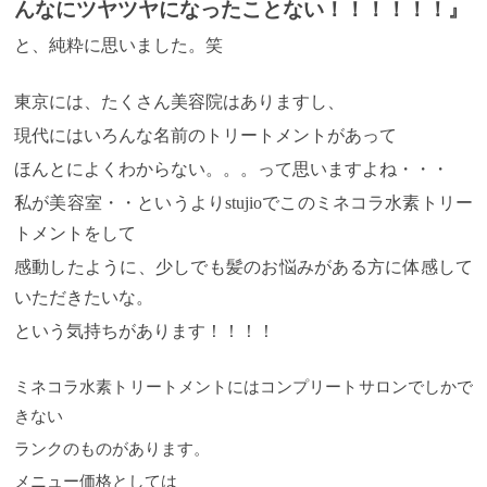
んなにツヤツヤになったことない！！！！！！』
水素＋酸素を入れただけでまだ化学反応が起きてい
す！！！
studioはプレミアムセブンとして 公式でも
ません！！ドライヤーをかけてヘアアイロンを加え
認定されているので 確実な技術を提供できます。 こ
と、純粋に思いました。笑
る事で水素＋酸素が化学反応をおこします。
れがstudioでのミネコラがオススメな理由です！
４）乾
最上
級ミネコラを体験したい方、 更に上の美髪を目指し
かしてアイロンブロー アイロンを通すと。。。
ミネ
コラのQ&A お客様より実際頂いた質問になります。
たい方のためにつくられた プレミアムセブン限定の
東京には、たくさん美容院はありますし、
Q.カラーやパーマで肌が荒れたことがあります。ミ
商材がありますので、 気になる方は下記をご覧くだ
ネコラ水素トリートメントで肌が荒れてしまう可能
さい。
実際に体験された方の口コミ ◉いっちゃんさ
現代にはいろんな名前のトリートメントがあって
性はありますか？
ん（３０代後半 会社員） 元々の髪質にコンプレッ
A.Stujioでは年間に１０００名以上
ミネコラを施術されていますが、今までお一人だけ
クスをお持ちで、今までいろいろなトリートメント
ほんとによくわからない。。。って思いますよね・・・
『少し痒みが出たような気がする』という方がいら
を試したことがある方の口コミです ・髪の毛に
私が美容室・・というよりstujioでこのミネコラ水素トリー
っしゃいました。 １００％とは言えませんが、大多
興味を持つようになった頃からずっと髪質にコンプ
数の方は問題ないものと考えられます。心配な方は
レックスを持っていてとにかく話題になったトリー
トメントをして
頭皮につけずに施術も可能です。担当スタイリスト
トメントはだいたい試しましたし、商品もお勧めさ
までお伝えください。
れれば買って使っていました。効果がないわけでは
Q.ミネコラをした後、家でも
感動したように、少しでも髪のお悩みがある方に体感して
アイロンしたほうが良いのでしょうか？
ないし私の髪質ではこれが限界か。。。っと思いな
A.普段の日
いただきたいな。
常ではアイロンはしなくても大丈夫です。 ミネコラ
がらお金も時間もかけてきました。ミネコラも好き
のトリートメントをした後、一度アイロンを入れる
なモデルさんがお勧めしていたのでやってみよう！
という気持ちがあります！！！！
ことで髪の内部の水素と酸素を化学反応させます。
っと思ったのがstujioさんに来るきっかけでした。初
化学反応は一度で終わりますのでまた水素と酸素を
めてした印象は！頭についている髪の毛が自分の髪
入れた時に（ミネコラをした時）アイロンが必要と
の毛だと信じられないくらい驚きました！！今まで
ミネコラ水素トリートメントにはコンプリートサロンでしかで
なります。
の現状維持！！やりたてはちょっといい感じ。。。
Q.ミネコラで枝毛はなくなりますか？
A.
きない
枝毛が１００％なくなるわけではありません。 しか
っ程度だったトリートメントの役割が明らかに美容
しミネコラを続けられている方は『枝毛の数がかな
室に行く目的がまずはミネコラ！！！！この別人の
ランクのものがあります。
り少なくなった』という方が多数いらっしゃいま
髪の毛をキープしたいっと思うようになりました！
す。腰くらいあるロングヘアの方でも月に２、３本
身近にいるひとに一番褒められるのですごくうれし
メニュー価格としては