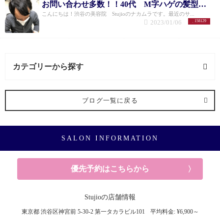
お問い合わせ多数！！40代 M字ハゲの髪型はこれ！
先は少しパサツキが出てきていますが根元はまとま
こんにちは！渋谷の美容院 Stujioのナカムラです。最近のサ...
りが続いています。さらに、ミネコラ直後は圧巻で
2023/01/06
158129
す！ （プレミアムミネコラ使用 施術時間2時間）
毛
先はブリーチを繰り返しているお客様。ブリーチ毛
でもここまでツヤツヤになります！
(スタンダードミ
ネコラ使用 施術時間1.5時間)
beforeで目立つ枝毛がミ
ネコラ後はまとまって潤いが増してるのが一目でわ
カテゴリーから探す
かります！ (プレミアムミネコラ使用 施術時間2時間)
最後に いかがでしたでしょうか？？
新感覚の髪質改
善ができるトリートメントであなたの髪のお悩みを
ミネコラ (4記事)
改善します！
ミネコラを一度も体験したことがない
ブログ一覧に戻る
方も、プレミアムミネコラに興味がある方も、、
ミ
ネコラはStujioにお任せください！！
メンズカット (1記事)
SALON INFORMATION
優先予約はこちらから
Stujioの店舗情報
東京都
渋谷区神宮前
5-30-2 第一タカラビル101
平均料金: ¥6,900～