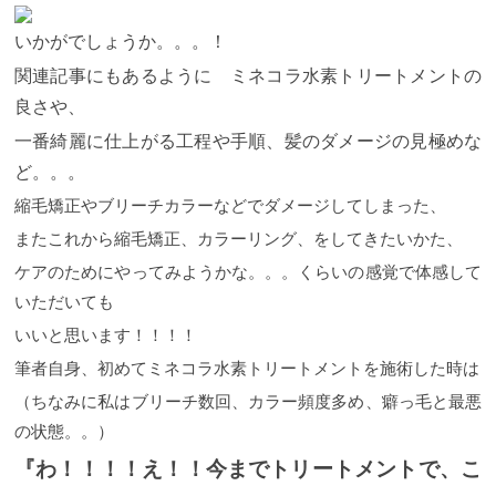
持力は下がってきます。ホームケアのミネコラで保
なるのです！
ミネコラパウダープレミアム
ミネコラ
持力をキープするか、サロンで入れることでさらに
パウダープレミアムは通常ミネコラパウダー 約2倍の
いかがでしょうか。。。！
効果は高まります。 そのサポートとしてStujioでは 前
水素量(飽和水素水1.6ppm 500ml 114本分)が含まれて
回の施術から１ヶ月以内のミネコラは ９９００円
いるパウダーです。
水素が2倍ということは、もちろ
関連記事にもあるように ミネコラ水素トリートメントの
前回の施術から１ヶ月以上のミネコラは １３２０
ん！ 仕上がりの髪の内部に入る水分量も上がるの
良さや、
０円
で、 よりツヤツヤな潤った仕上がりになります！
より良い髪、理想の髪に向けてサポートさせて
こ
頂きます！
のコンプリートサロンに選ばれているのは stujio含
ミネコラ水素トリートメントの施術例は
一番綺麗に仕上がる工程や手順、髪のダメージの見極めな
こちら！ モデルさんデータ
め、東京ではなんと9サロンだけ！！ 他では体験でき
年齢 ３８歳 髪質 細
め くせ 大きめなクセで細かなちぢれがある では早
ない、 高濃度水素での仕上がりの違いを是非実感く
ど。。。
速見てみましょう ミネコラの行程 １）プレシャンプ
ださい！
ミネコラをするのにStujioがおすすめな理由
縮毛矯正やブリーチカラーなどでダメージしてしまった、
ーの後こちらのミネコラ水素トリートメントを塗布
ミネコラは、今までのサロントリートメントと異な
していきます。 『酸素』を多く含む特殊なトリート
り、 アイロンを使用し熱を加えることで 毛髪内部の
またこれから縮毛矯正、カラーリング、をしてきたいかた、
メントクリームに『水素』を発生させるミネコラパ
水分量を高める特殊技術。
そして、その水分量の決
ウダーを混ぜ合わせて塗布します。 このクリーム内
め手になるのが美容師の技術力です。 美容師の技術
ケアのためにやってみようかな。。。くらいの感覚で体感して
に含まれる水素は水素水の約５６本分にもなるそう
力によって 仕上がりに差異が生じることもあるた
いただいても
です！！
め、 ミネコラ導入サロンの中でも 一定の評価基準を
２）クリームを塗布して自然放置で15分で
流します。
もとに審査した格付けランクがあります。
３）ミネコラ パーフェクト３で洗ってい
Stujioはミ
いいと思います！！！！
きます！ 先ずはリダクションフォームで濃密水素ク
ネコラ正規認定店のなかでも 限られた最優良サロン
レンジング 油溶性汚れを落とす。 水素の力で髪の内
のコンプリートサロン！！ コンプリートサロンは 全
筆者自身、初めてミネコラ水素トリートメントを施術した時は
部に潤いをさらに与える 続いて アクティブスパフ
国３００店舗の中で選ばれた３０店舗です。 その内
（ちなみに私はブリーチ数回、カラー頻度多め、癖っ毛と最悪
ォームで濃密炭酸シャンプー 水溶性の汚れをすっき
東京には９店舗のみです。
さらに！！？
コンプリー
り落とす。 炭酸がさらなる水素の発生を促す。 仕上
トサロンの更に上にある
Premium7（プレミアムセブ
の状態。。）
げは ミネコラ リッチトリートメントでプラチナ白
ン）
★知識！ ★技術！ ★経験！ プレミアムセブン
『わ！！！！え！！今までトリートメントで、こ
とは全国に７店舗、 関東には２店舗のみしかない厳
金トリートメント 髪の外側に潤いを発生させる。
おお！ なんだか良さそうです！ しかしこの状態では
選されたサロンです。
Stujioはプレミアムセブンで