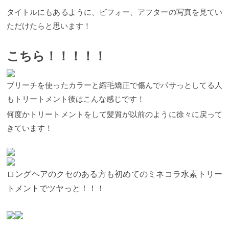
２５％OFFで体験いただけます！（オススメは三回
ツヤやハリのない髪の原因となっているのです。
で
施術を行うとより効果的です） １３２００円（税
は、この悪玉活性酸素をどうしたら良いのか！？
ミ
タイトルにもあるように、ビフォー、アフターの写真を見てい
込） → ９９００円（税込） 新規限定プライスに
ネコラ水素トリートメントで髪に水素（H）を加えて
ただけたらと思います！
なります！
熱を与ええると。。。
お電話でのお問い合わせでは、"ホームペ
悪玉活性酸素(HO)と水素(H)が
ージを見た"とお伝えください。 下記電話番号クリッ
結びつき、水分(H2O)が発生！
髪の深部から潤うの
クでお店に繋がります。 ☎︎ 03−6434−1130 〒 東京
で、これがミネコラをするとウルウルツヤツヤ髪に
こちら！！！！！
都渋谷区神宮前5-30-2 第一タカラビル101
なる理由です。
施術後の毛髪水分量が最大2.5倍にな
どのくらい
のペースでミネコラをした方が良いの？ ミネコラ
り、 髪の水分量も健康毛の正常値の10%〜15%回復
の頻度 ミネコラは最初の三回は２週間に一度のペー
するという驚きの結果が出ています！！
水素の力で
ブリーチを使ったカラーと縮毛矯正で傷んでパサっとしてる人
スでトリートメントを入れると効果的です。
健康な状態の髪質に戻していく、髪質改善のできる
ミネコ
ラは水分保持力を高めることで髪質改善していきま
画期的なトリートメント。。。
それが『水素トリー
もトリートメント後はこんな感じです！
す。 水分保持力はすぐには継続されません。もちろ
トメントミネコラ』なのです！！
ミネコラコンプリ
ん施術前に比べると一度のミネコラでも高まりま
ートサロンとは？
stujioはミネコラ優良店３０店舗の
何度かトリートメントをして髪質が以前のように徐々に戻って
す。 その潤いは２週間をすぎると下がりやすいの
コンプリートサロンです！！
全国にミネコラ取り扱
きています！
で、まだ髪潤いが残っている状態での二回目、三回
い店舗は約300店あります。
さらにその中で、 選ば
目のミネコラが効果的になります。 ミネコラのスタ
れた30店舗を「コンプリートサロン」といいます。
ートは ◎ 理想は１ヶ月半で 三回 これが一番
コンプリートサロンになると使用できる商材が変わ
効果が出ます！
ります！
ミネコラの前処理に使用する シャンプー剤
◯ 目安は２ヶ月で 三回 こ
れでも効果は感じれます！
のゼロウォッシュ、 水素パウダーのミネコラパウダ
△ １ヶ月に一回を
ロングヘアのクセのある方も初めてのミネコラ水素トリー
三回 効果はでなくはないがもったいない！
ープレミアムが増えます！
Minecolla ZERO wash（ミ
この
スタートアップのあとは月に一度のケアでも大丈夫
ネコラ ゼロウォッシュ）
ゼロウォッシュは通常の
トメントでツヤっと！！！
です。１ヶ月以上でも効果は感じ取れるはずです。
シャンプーでは落とし切れない付着物 (洗い流さない
ミネコラの持ちは？ ミネコラの持続期間
トリートメントやスタイリング剤等)を取り除き、 ゼ
１ヶ月に
一度のサロントリートメントが理想です。 ミネコラ
ロベースに戻す役割があります。 ゼロウォッシュを
を三回施術した後は１ヶ月は継続できますが水分保
使用することで、 通常よりもミネコラの入りが良く