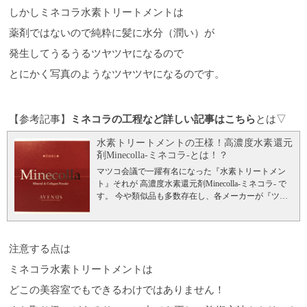
しかしミネコラ水素トリートメントは
薬剤ではないので純粋に髪に水分（潤い）が
発生してうるうるツヤツヤになるので
とにかく写真のようなツヤツヤになるのです。
【参考記事】
ミネコラの工程など詳しい記事はこちら
とは▽
水素トリートメントの王様！高濃度水素還元
剤Minecolla-ミネコラ-とは！？
マツコ会議で一躍有名になった『水素トリートメン
ト』それが 高濃度水素還元剤Minecolla-ミネコラ- で
す。 今や類似品も多数存在し、各メーカーが『ツヤ
髪』『髪の収まり』『髪質改善』をうたっていま
す。 しかしやはりパイオニアの力は強いようで一度
ミネコラを体験されている方は類似品で施術すると
『ミネコラはすごい！！』となるそうです。 またミ
注意する点は
ネコラ水素トリートメントと酸熱トリートメントは
ミネコラ水素トリートメントは
全く別物です！ この記事を読んでいただければミネ
コラ水素トリートメントはご理解いただけると思い
どこの美容室でもできるわけではありません！
ます！！
↑ 新型コロナウィルスの流行で美容室にい
ってもいいのかな？と不安になられている方もいら