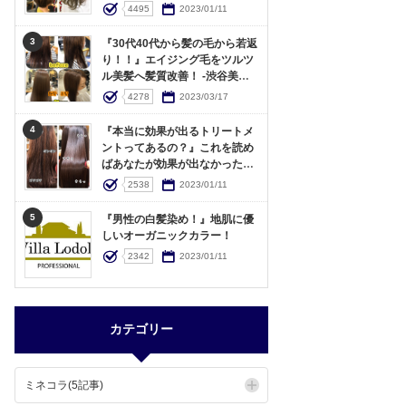
4495
2023/01/11
3
『30代40代から髪の毛から若返
り！！』エイジング毛をツルツ
ル美髪へ髪質改善！ -渋谷美容
室・経験豊富な女性美容師が解
4278
2023/03/17
説-
4
『本当に効果が出るトリートメ
ントってあるの？』これを読め
ばあなたが効果が出なかった理
由がわかる！〜驚きの効果！！
2538
2023/01/11
ミネコラ水素トリートメント〜
5
『男性の白髪染め！』地肌に優
しいオーガニックカラー！
2342
2023/01/11
カテゴリー
ミネコラ(5記事)