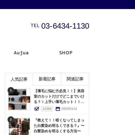
03-6434-1130
新着記事
関連記事
人気記事
1
【薄毛に悩む方必見！！】美容
室のカットだけでどこまでいけ
る？！上手い薄毛カット！！〜
東京でおすすめ美容室〜
10388
2023/01/11
2
『教えて！！暗くなってしまっ
た白髪染め明るくできる？』〜
白髪染めを明るくする方法〜