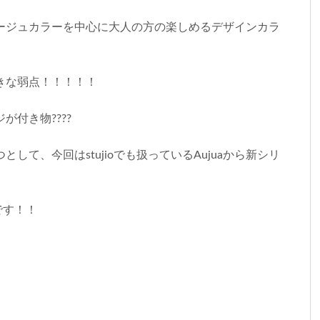
ージュカラーを中心に大人の方の楽しめるデザインカラ
きな弱点！！！！！
付き物????
して、今回はstujioでも扱っているAujuaから新シリ
介です！！