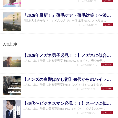
2024/01/16
53363
『2026年最新！』薄毛ケア・薄毛対策！〜渋谷美容室〜実際にやってよかった薄毛ケア！！↓
『頭皮大丈夫かな？！』どんな方でも一度は思ったことありま...
2024/01/16
1561
人気記事
【2026年メガネ男子必見！！】メガネに似合うメンズショートヘア10選
こんにちは！渋谷にある美容室 Stujioのコミタです。爽やか男...
2024/01/02
298525
【メンズの白髪ぼかし術】40代からのハイライトカラーで格好良く白髪をぼかす方法とは！！
こんにちは、渋谷にある美容室Stujio（スタジオ）のコミタで...
2022/11/10
234290
【30代〜ビジネスマン必見！！】スーツに似合うメンズパーマスタイル特集
こんにちは、渋谷の美容室Stujio のコミタです！ビジネスシー...
2022/06/28
207174