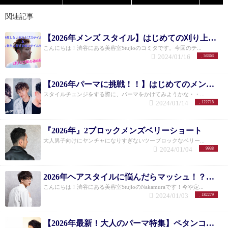
関連記事
【2026年メンズ スタイル】はじめての刈り上げスタイル&ミリ数別のおすすめスタイル
こんにちは！渋谷にある美容室Stujioのコミタです。今回のテ...
2024/01/16
53363
【2026年パーマに挑戦！！】はじめてのメンズパーマの失敗しない方法&目的別おすすめパーマスタイル15選
スタイルチェンジをする際に、パーマをかけてみようかな・・...
2024/01/14
122718
『2026年』2ブロックメンズベリーショート
大人男子向けにヤンチャになりすぎないツーブロックなベリー...
2024/01/04
9938
2026年ヘアスタイルに悩んだらマッシュ！？メンズのお悩み解決できる11選！
こんにちは！渋谷にある美容室StujioのNakamuraです！今や定...
2024/01/03
182279
【2026年最新！大人のパーマ特集】ペタンコ髪のお悩みには、パーマでトップにふんわりボリュームUP！！