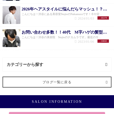
2026年ヘアスタイルに悩んだらマッシュ！？メンズのお悩み解決できる11選！
こんにちは！渋谷にある美容室StujioのNakamuraです！今や定...
2024/01/03
182279
お問い合わせ多数！！40代 M字ハゲの髪型はこれ！
こんにちは！渋谷の美容院 Stujioのナカムラです。最近のサ...
2023/01/06
158045
カテゴリーから探す
ミネコラ (3記事)
ブログ一覧に戻る
ヘアケア (3記事)
SALON INFORMATION
お悩み (1記事)