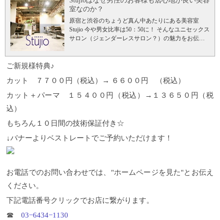
Stujioはなぜ男性のお客様も居心地が良い美容
室なのか？
原宿と渋谷のちょうど真ん中あたりにある美容室
Stujio 今や男女比率は50：50に！ そんなユニセックス
サロン（ジェンダーレスサロン？）の魅力をお伝え
します！
Stujioで最高のヘアスタイルを 漫画喫茶のよ
うな漫画が読める美容室 お酒好きのスタイリストが
集まるとこんなお店になる 男性のお客様に支持され
ご新規様特典♪
る理由 頭皮のケアは出来てますか？？​ アットホーム
カット ７７００円（税込）→ ６６００円 （税込）
な美容室とは Stujioメンバー
Stujioで最高のヘアスタ
イルを Stujioにご来店される男性のお客様は１歳から
カット＋パーマ １５４００円（税込）→１３６５０円（税
７５歳までと幅広く支持されております。
バーバー
込）
風刈り上げスタイル マッシュスタイル
ビジネススタ
イル 柔らかな質感パーマスタイル
外人風なニュアン
もちろん１０日間の技術保証付き☆
スのカラーリング クールなツーブロック
​タブレット
で雑誌読み放題 雑誌を出された。。好みの雑誌では
↓バナーよりベストレートでご予約いただけます！
ないけれど、言いづらい。 この様な経験を美容室で
されたことはありませんか？ Stujioでは雑誌はタブレ
ットでお好きなものをご自身でお選びいただけま
す！ 重い雑誌を持たなくても、軽々片手で読めちゃ
お電話でのお問い合わせでは、"ホームページを見た"とお伝え
います♪ 漫画喫茶のような漫画が読める美容室 漫画
ください。
の種類は４００冊以上！話題作から読み返したくな
る名作までStujioスタッフチョイスの漫画を集めてい
下記電話番号クリックでお店に繋がります。
ます！ 現在のおすすめは『ブルージャイアント』
☎︎
03−6434−1130
『ハンチョウ』『鬼滅の刃』などなどです。
また美