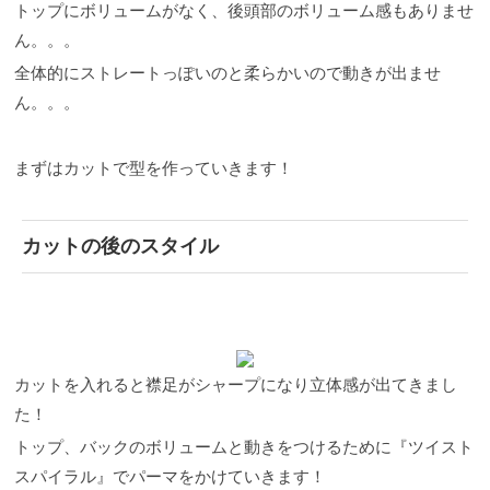
トップにボリュームがなく、後頭部のボリューム感もありませ
のメカニズムおよび変異株の不活化効果を実証した
善策や長期的に改善できるプランもご案内できま
エアコンの導入に至りました。
す。 薄毛のお悩みをお持ちの男性向けにStujioのスタ
ん。。。
https://www.youtube.com/watch?v=YZSlAEQz4Co 新型コ
イリストがコラムを書いているので、ぜひチェック
ロナウイルス変異株を不活化 コロナウイルス以外も
全体的にストレートっぽいのと柔らかいので動きが出ませ
してみて下さい！
アットホームな美容室とは
Stujioで
数々のウイルスにも効果が認められています。
は自分に合う最高の髪型をご提供する他に「リフレ
ん。。。
ッシュしたい！」 「おしゃべりしたい！」 「居
眠りしたい！」 「漫画が読みたい！」 「お茶が
飲みたい！」「ビールが飲みたい！」などなど お客
まずはカットで型を作っていきます！
様一人一人と向き合い、滞在されるお客様一人一人
の最高の時間をご提供するように努めております。
『美容室って緊張するなぁ』『美容室っておちつか
ない...』こんな思いを抱かれたかた是非ご来店くださ
カットの後のスタイル
い＾＾
Stujioメンバー
3人のスタイリスト
Nakamura、Chihaya、Komita、 Tani、Aimyon 5人所属
しております。 Stujioはこの気さくで明るいスタッフ
たちの色がそのまま出ています＾＾ 気取らず、たま
にカッコつけて勉強熱心な美容マニア達です！ 男性
スタイリストの方が話しやすい 女性スタイリスト目
線でのアドバイスが欲しい など、ご希望があれば指
カットを入れると襟足がシャープになり立体感が出てきまし
名料なしでご対応させて頂きます。 お気軽にご相談
ください！！
ご来店心よりお待ちしております！
お
た！
電話でのお問い合わせでは、"ホームページを見た"と
トップ、バックのボリュームと動きをつけるために『ツイスト
お伝えください。 下記電話番号クリックでお店に繋
がります。 ☎︎ 03−6434−1130
スパイラル』でパーマをかけていきます！