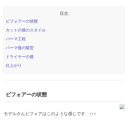
こないます。 土日など人が多くなる場合はサロン奥
６時、１７時はご予約が落ち着いております！ お仕
の小窓を開けてさらに換気を高めます。 ３０分ごと
事帰りに美容室に行って土日は予定を組みやすくす
に５分以上の換気を確実におこないます。 長時間メ
ることも可能です。多忙な方々にもオススメです。
ニューで寒い方には膝掛けがございます。 シャンプ
2.アットホームな空間 広すぎない店内は全6席の座
ビフォアーの状態
ー時には極暖の膝掛け（毛布？？）にて夢のなかへ
席。フルフラットシートのシャンプー台と腰を配慮
加湿器と空気清浄機にてより感染確率を下げます。
した座るタイプのシャンプー台の二種類を完備して
カットの後のスタイル
（※次亜塩素酸水の噴射は行なっておりません） 人
おります。 木目調とコンクリートを合わせた店内は
の密集をしないようにします。 Stujioではお客様の数
パーマ工程
クールすぎずに温かみを感じる設計です。
3.ご紹介
を制限して密度を下げて営業しております。 一席を
が多い 女性の方からのご紹介も多いのが特徴で旦那
パーマ後の髪型
減らし、安全性の高い距離を保てるようにしていま
様、彼氏様を『居心地いいよ』と紹介してくださり
す。 会話についてのこころづかい（近距離を避け
ます。ファミリーでいらしている方も沢山いらっし
ドライヤーの後
る） 参照：厚生労働省コロナ 対策ホームページ
設備
ゃいます。
頭皮のケアは出来てますか？？​ 最高のヘ
の徹底消毒 お客様の肌を考えてアルコールと次亜
アスタイルと共にそのベースとなる頭皮ケアメニュ
仕上がり
塩素酸水の二つを用意しています。 スタッフの体調
ーもご提案します。 このポイントもStujioが男性から
管理の徹底 毎朝の検温をしております。 ３７．２度
選ばれる大きな理由の一つです。 あるデータによれ
以上の体温が計測された場合は出勤停止とします。
ば、男性の3人に1人の割合で薄毛に悩んでいるとい
お飲み物に関して サロンからのお飲み物の提供は控
います。 これだけ多くの方が悩んでいる薄毛を見て
えさせていただきます。 必要な方は事前にお買い求
見ぬふりはできない。
ということでStujioでは、生活
ビフォアーの状態
めくださいm(__)m スタッフ・お客様のマスクについ
習慣・年齢・ストレス・遺伝などにより起こりうる
て スタッフは常時マスクをしての営業になります。
問題にさまざまな切り口から悩みに対応できるよう
お客様にもマスクの着用をお願いしております。
にスキルと商材を揃えております。 男性専用のシャ
（替えのマスクのご用意がない場合は、こちらでご
ンプーやスキャルプトリートメントなど頭皮環境を
モデルさんビフォアはこのような感じです ↑↑↑
用意させていただきます。）
換気のできるエアコン
整えるものから、幹細胞増殖因子配合の本格的な発
お客様に安心してstujioに来ていただくと同時に、快
毛に効果的なものも用意して薄毛に対する悩みにも
適に過ごしていただきたい思いからストリーマ技術
対応しております。 悩みに対しての短期でできる改