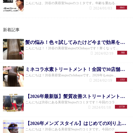
こんにちは、渋谷の美容室Stujioのコミタです。年齢を重ねる...
2024/01/03
6641
新着記事
髪の悩み！色々試してみたけど今まで効果を感じられんかった方必見！！本当に解決する方法！〜ミネコラ水素トリートメントってどうなの？〜
こんにちは！！渋谷の美容室stujioのChihayaです！寒くなって...
2024/02/19
988
ミネコラ水素トリートメント！全国で30店舗限定！〜プレミアムパウダー〜
こんにちは！渋谷美容室stujioのchihayaです。2026年もstujio...
2024/02/19
1353
【2026年最新版】髪質改善ストリートメントを徹底解説！！
こんにちは渋谷にある美容室Stujioのコミタです！今回のコラ...
2024/01/18
15739
【2026年メンズ スタイル】はじめての刈り上げスタイル&ミリ数別のおすすめスタイル
こんにちは！渋谷にある美容室Stujioのコミタです。今回のテ...