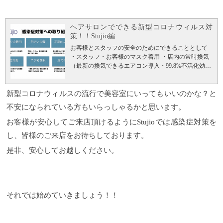
容室が苦手と言う理由の一つに挙げられるのが美容
師との会話です。『一対一で何を話したらよいか...』
『会話の合間の微妙な空気感...』雑誌や漫画が充実す
ヘアサロンでできる新型コロナウィルス対
ることで、そのようなわずらわしい問題を解決！
お
策！！Stujio編
席が満席なのにみなさん漫画に集中して漫画喫茶の
お客様とスタッフの安全のためにできることとして
ようになり美容室内が無言なことも... ですが、ヘア
・スタッフ・お客様のマスク着用 ・店内の常時換気
スタイルに必要な会話はさせてくださいね（笑）
​ お
（最新の換気できるエアコン導入・99.8%不活化効果
酒好きのスタイリストが集まるとこんなお店になる
を実証） ・スタッフ、お客様の手指消毒 ・感染のリ
シャンパングラスに注がれるビールとともに至福の
スクを高めるサービスの停止（ドリンクの提供な
ひと時を... Stujioではサービスドリンクとしてビール
ど） ・席の間隔を広くあける （椅子を１つ減らし
新型コロナウィルスの流行で美容室にいってもいいのかな？と
をご提供しています。
ビールが苦手な方向けに梅酒
て間隔を開けています。） ・１時間あたりのお客様
もご用意しております。 その他にもホットコーヒ
不安になられている方もいらっしゃるかと思います。
の制限 ・座席、手すりの消毒 ・クロス類、器具の消
ー、アイスコーヒー、紅茶、アイスティー、フレー
毒 ・プラズマクラスター空気清浄機の稼働 ・座席ご
バーティー（日替わり）コーラ、ノンカフェインメ
お客様が安心してご来店頂けるようにStujioでは感染症対策を
とのゴミ箱、テッシュ、次亜塩素酸水の完備 などを
ニュー麦茶、ルイボスティー、ホットカルピス、ア
し、皆様のご来店をお待ちしております。
中心に行っていきます。
※次亜塩素酸水の加湿器に
イスカルピス
漫画喫茶顔負けの品揃えでリラックス
よる噴射は現在停止しております。 注意点としては
タイムを演習いたします。 一杯では飲み足りない方
是非、安心してお越しください。
換気を常にしております！暖かい格好でいらしてく
はご近所の素敵なお店を紹介いたします。
※アルコ
ださい！ （現在新型のエアコン導入により快適な室
ール類は一杯だけのサービスとさせていただきます
温でお過ごしいただけると思います。） お飲み物が
※感染拡大予防のためドリンクのサービスを一時停
提供できません！長時間メニューの方など必要な場
止させて頂いております。
男性のお客様に支持され
合は事前にお買い求めください！ 冬場の換気につい
る理由 『漫画が読める』『お酒が飲める』こと以外
それでは始めていきましょう！！
て 厚生労働省の基準に従い効果的な換気をおこない
にもこんな理由が
1.平日２１時まで受付 Stujioは忙し
ます
参照：厚生労働省コロナ 対策ホームページ ガイ
いビジネスマンの味方。
平日の２２時まで営業して
ドラインに基づき、ドアを少し開けて常時換気をお
いるのでお仕事帰りのお客様も多いです！※平日１