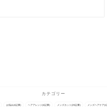
前髪の長さを少し残し
首に沿うようなライン
コテでカールをつけて
たボウズスタイルスタ
で頭の形が綺麗に見え
ベースをつくったら、
イリングもラクチンで
るスタイルです。ショ
トップに少し高さをだ
す♪スーツにもビシッ
ートスタイルに抵抗の
してゴムで結びます。
ときまるヘアスタイル
ある方でも前下がりの
毛先は内側に折り込む
です
ラインなので顔周りの
ようにピンでとめて完
カバーもしっ...
成
カテゴリー
お悩み(4記事)
ヘアアレンジ(4記事)
メンズカット(26記事)
メンズヘアケア(1