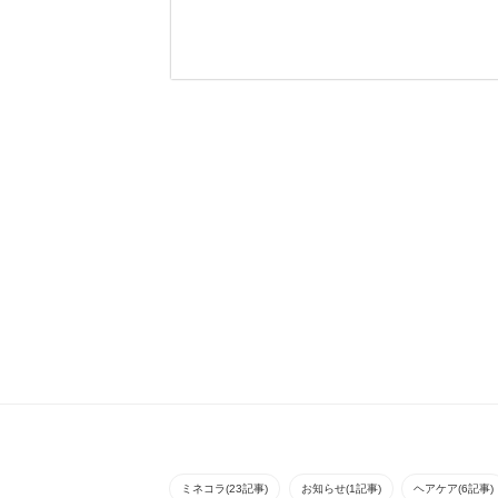
大人可愛い、吉瀬美智
スパイラルにパーマを
子さん風スタイルで
かけて、毛先は逃すよ
す！！絶妙なバランス
うにかけるとルーズな
で大人気のショートラ
動きがでやすいです。
イン^^似合わせやすい
スタイルなのでイメー
ジを変えたい方...
ミネコラ(23記事)
お知らせ(1記事)
ヘアケア(6記事)