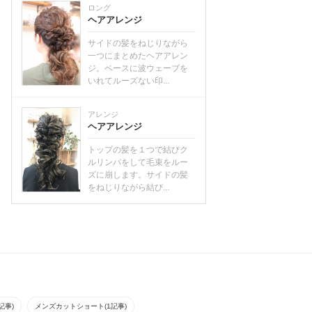
ロング
ヘアアレンジ
サイドの髪をねじりながら
一つにまとめたヘアアレン
ジ。ベースに波ウェーブを
いれてルーズない印...
アレンジ
ヘアアレンジ
トップの髪を１つで結びク
ルリンパをして毛束をルー
ズに崩します。サイドの髪
をねじりながら結び...
記事)
メンズカットショート(1記事)