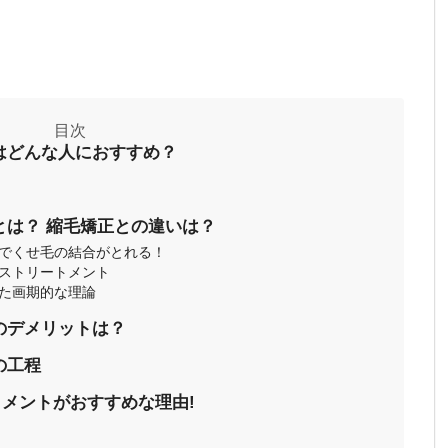
確実におこないます。 長時間メニューで寒い方には膝掛け
プー時には極暖の膝掛け（毛布？？）にて夢のなかへ 加湿器と空気清浄
ます。（※次亜塩素酸水の噴射は行なっておりません） 人の密集を
Stujioではお客様の数を制限して密度を下げて営業しております。 一席を
距離を保てるようにしています。 会話についてのこころづかい（近距離
照：厚生労働省コロナ 対策ホームページ
様の肌を考えてアルコールと次亜塩素酸水の二つを用意しています。 ス
 毎朝の検温をしております。 ３７．２度以上の体温が計測された場合
お飲み物に関して サロンからのお飲み物の提供は控えさせていただきま
はどんな人におすすめ？
お買い求めくださいm(__)m スタッフ・お客様のマスクについて スタッ
の営業になります。 お客様にもマスクの着用をお願いしております。
意がない場合は、こちらでご用意させていただきます。）
お客様に安心してstujioに来ていただくと同時に、快適に過ごしていただ
とは？ 縮毛矯正との違いは？
ーマ技術のメカニズムおよび変異株の不活化効果を実証したエアコンの導
でくせ毛の結合がとれる！
/www.youtube.com/watch?v=YZSlAEQz4Co 新型コロナウイルス変異
イルス以外も数々のウイルスにも効果が認められています。
ストリートメント
た画期的な理論
のデメリットは？
の工程
メントがおすすめな理由!