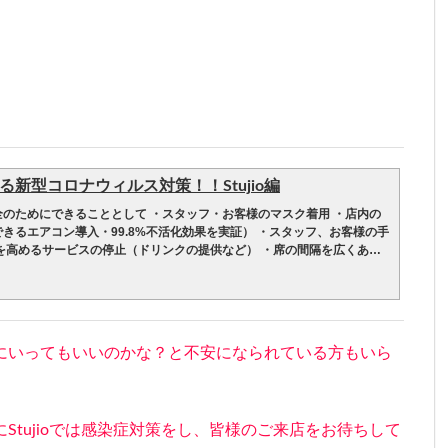
新型コロナウィルス対策！！Stujio編
のためにできることとして ・スタッフ・お客様のマスク着用 ・店内の
きるエアコン導入・99.8%不活化効果を実証） ・スタッフ、お客様の手
を高めるサービスの停止（ドリンクの提供など） ・席の間隔を広くあけ
て間隔を開けています。） ・１時間あたりのお客様の制限 ・座席、手
、器具の消毒 ・プラズマクラスター空気清浄機の稼働 ・座席ごとのゴミ
素酸水の完備 などを中心に行っていきます。
器による噴射は現在停止しております。 注意点としては
す！暖かい格好でいらしてください！ （現在新型のエアコン導入により
にいってもいいのかな？と不安になられている方もいら
いただけると思います。） お飲み物が提供できません！長時間メニュー
前にお買い求めください！ 冬場の換気について 厚生労働省の基準に従
ないます
 対策ホームページ ガイドラインに基づき、ドアを少し開けて常時換気
Stujioでは感染症対策をし、皆様のご来店をお待ちして
日など人が多くなる場合はサロン奥の小窓を開けてさらに換気を高めま