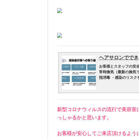
ヘアサロンでできる
お客様とスタッフの安全
常時換気（最新の換気で
指消毒 ・感染のリスク
る （椅子を１つ減らし
すりの消毒 ・クロス類
箱、テッシュ、次亜塩
※次亜塩素酸水の加湿
換気を常にしておりま
新型コロナウィルスの流行で美容室
快適な室温でお過ごし
の方など必要な場合は事
っしゃるかと思います。
い効果的な換気をおこ
参照：厚生労働省コロナ
お客様が安心してご来店頂けるように
をおこないます。 土