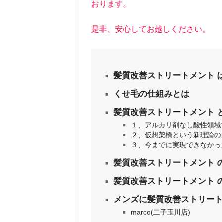
す。 ３０分ごとに５分以上の換気を
おります。
がございます。 シャン
機にてより感染確率を下げ
しないようにします。 
是非、安心してお越しください。
減らし、安全性の高い
を避ける） 参
設備の徹底消毒 お客
タッフの体調管理の徹底
は出勤停止とします。 
髪質改善ストリートメント 
す。 必要な方は事前に
フは常時マスクをして
くせ毛の仕組みとは
（替えのマスクのご用
換気のできるエアコン 
髪質改善ストリートメント 
きたい思いからストリ
１、アルカリ剤なし酸性領域
入に至りました。 https:/
株を不活化 コロナウ
２、仮想架橋という新理論の
３、今までに実現できなかっ
髪質改善ストリートメント 
髪質改善ストリートメント 
メンズに髪質改善ストリート
marco(二子玉川店)